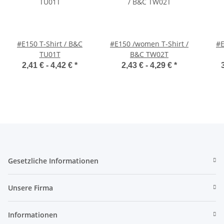
#E150 T-Shirt / B&C
#E150 /women T-Shirt /
#E
TU01T
B&C TW02T
2,41 € -
4,42 €
*
2,43 € -
4,29 €
*
Gesetzliche Informationen
Unsere Firma
Informationen