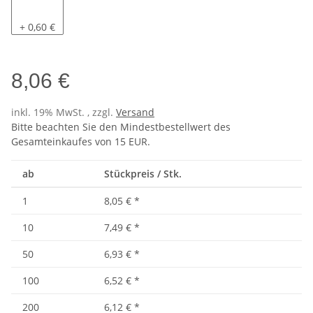
Pacific
+ 0,60 €
8,06 €
inkl. 19% MwSt. , zzgl.
Versand
Bitte beachten Sie den Mindestbestellwert des
Gesamteinkaufes von 15 EUR.
ab
Stückpreis / Stk.
1
8,05 €
*
10
7,49 €
*
50
6,93 €
*
100
6,52 €
*
200
6,12 €
*