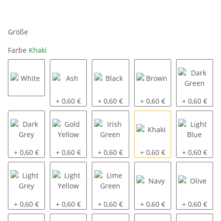
Größe
Farbe
Khaki
White
Ash
Black
Brown
Dark Green
+ 0,60 €
+ 0,60 €
+ 0,60 €
+ 0,60 €
Dark Grey
Gold Yellow
Irish Green
Khaki
Light Blue
+ 0,60 €
+ 0,60 €
+ 0,60 €
+ 0,60 €
+ 0,60 €
Light Grey
Light Yellow
Lime Green
Navy
Olive
+ 0,60 €
+ 0,60 €
+ 0,60 €
+ 0,60 €
+ 0,60 €