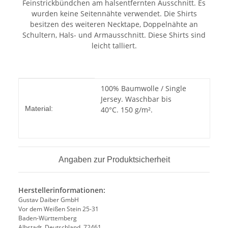
Feinstrickbündchen am halsentfernten Ausschnitt. Es
wurden keine Seitennähte verwendet. Die Shirts
besitzen des weiteren Necktape, Doppelnähte an
Schultern, Hals- und Armausschnitt. Diese Shirts sind
leicht talliert.
Produkteigenschaft
Wert
100% Baumwolle / Single
Jersey. Waschbar bis
Material:
40°C. 150 g/m².
Angaben zur Produktsicherheit
Herstellerinformationen:
Gustav Daiber GmbH
Vor dem Weißen Stein 25-31
Baden-Württemberg
Albstadt, Deutschland, 72461