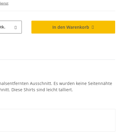
ienst
In den Warenkorb
tk.
 halsentfernten Ausschnitt. Es wurden keine Seitennähte
t. Diese Shirts sind leicht talliert.