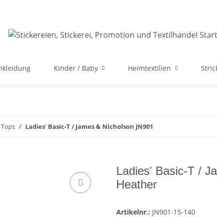
nkleidung
Kinder / Baby
Heimtextilien
Stri
& Tops
Ladies' Basic-T / James & Nicholson JN901
Ladies' Basic-T / 
Heather
Artikelnr.:
JN901-15-140