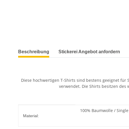
weitere Registerkarten anzeigen
Beschreibung
Stickerei Angebot anfordern
Diese hochwertigen T-Shirts sind bestens geeignet für 
verwendet. Die Shirts besitzen des w
Produkteigenschaft
Wert
100% Baumwolle / Single 
Material: