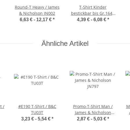
Round-T Heavy / James
T-Shirt Kinder
& Nicholson JN002
bestickbar bis Gr.164 /
James & Nicholson
6,63 € -
12,17 €
*
4,39 € -
6,08 €
*
JN019
Ähnliche Artikel
t /
#E190 T-Shirt / B&C
Promo-T-Shirt Man /
M
TU03T
James & Nicholson
JN797
3,23 € -
5,54 €
*
2,87 € -
5,03 €
*