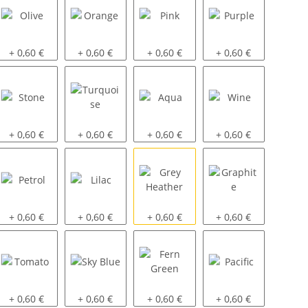
Olive
Orange
Pink
Purple
+ 0,60 €
+ 0,60 €
+ 0,60 €
+ 0,60 €
Stone
Turquoise
Aqua
Wine
+ 0,60 €
+ 0,60 €
+ 0,60 €
+ 0,60 €
Petrol
Lilac
Grey Heather
Graphite
+ 0,60 €
+ 0,60 €
+ 0,60 €
+ 0,60 €
Tomato
Sky Blue
Fern Green
Pacific
+ 0,60 €
+ 0,60 €
+ 0,60 €
+ 0,60 €