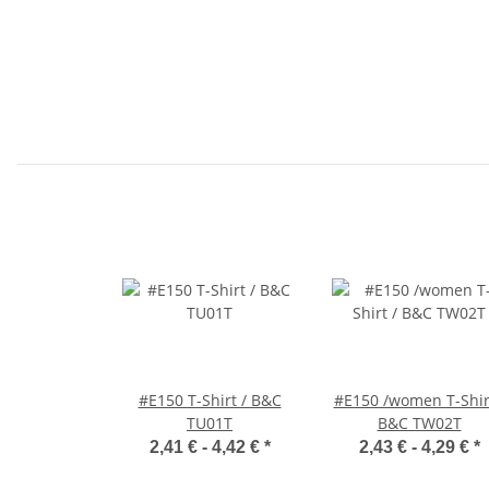
#E150 T-Shirt / B&C
#E150 /women T-Shir
TU01T
B&C TW02T
2,41 € -
4,42 €
*
2,43 € -
4,29 €
*