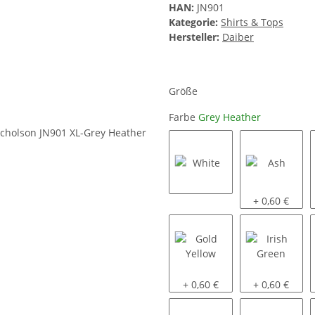
HAN:
JN901
Kategorie:
Shirts & Tops
Hersteller:
Daiber
Größe
Farbe
Grey Heather
White
Ash
+ 0,60 €
Gold Yellow
Irish Green
+ 0,60 €
+ 0,60 €