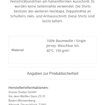
Feinstrickbündchen am halsentfernten Ausschnitt. Es
wurden keine Seitennähte verwendet. Die Shirts
besitzen des weiteren Necktape, Doppelnähte an
Schultern, Hals- und Armausschnitt. Diese Shirts sind
leicht talliert.
Produkteigenschaft
Wert
100% Baumwolle / Single
Jersey. Waschbar bis
Material:
40°C. 150 g/m².
Angaben zur Produktsicherheit
Herstellerinformationen:
Gustav Daiber GmbH
Vor dem Weißen Stein 25-31
Baden-Württemberg
Albstadt, Deutschland, 72461