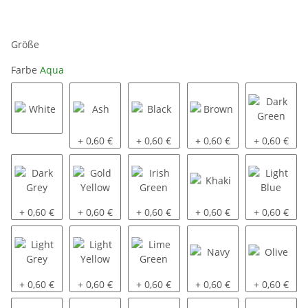
Größe
Farbe
Aqua
White
Ash
Black
Brown
Dark Green
+ 0,60 €
+ 0,60 €
+ 0,60 €
+ 0,60 €
Dark Grey
Gold Yellow
Irish Green
Khaki
Light Blue
+ 0,60 €
+ 0,60 €
+ 0,60 €
+ 0,60 €
+ 0,60 €
Light Grey
Light Yellow
Lime Green
Navy
Olive
+ 0,60 €
+ 0,60 €
+ 0,60 €
+ 0,60 €
+ 0,60 €