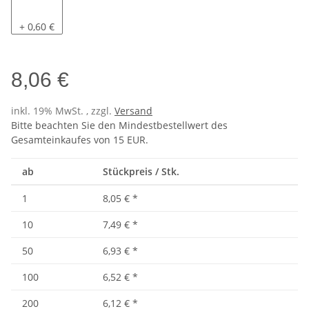
Pacific
+ 0,60 €
8,06 €
inkl. 19% MwSt. , zzgl.
Versand
Bitte beachten Sie den Mindestbestellwert des
Gesamteinkaufes von 15 EUR.
ab
Stückpreis / Stk.
1
8,05 €
*
10
7,49 €
*
50
6,93 €
*
100
6,52 €
*
200
6,12 €
*