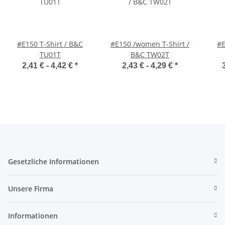
#E150 T-Shirt / B&C
#E150 /women T-Shirt /
#E
TU01T
B&C TW02T
2,41 € -
4,42 €
*
2,43 € -
4,29 €
*
Gesetzliche Informationen
Unsere Firma
Informationen