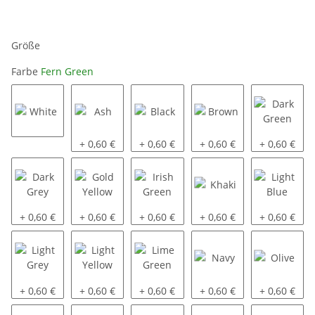
Größe
Farbe
Fern Green
White
Ash
Black
Brown
Dark Green
+ 0,60 €
+ 0,60 €
+ 0,60 €
+ 0,60 €
Dark Grey
Gold Yellow
Irish Green
Khaki
Light Blue
+ 0,60 €
+ 0,60 €
+ 0,60 €
+ 0,60 €
+ 0,60 €
Light Grey
Light Yellow
Lime Green
Navy
Olive
+ 0,60 €
+ 0,60 €
+ 0,60 €
+ 0,60 €
+ 0,60 €