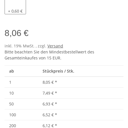
Pacific
+ 0,60 €
8,06 €
inkl. 19% MwSt. , zzgl.
Versand
Bitte beachten Sie den Mindestbestellwert des
Gesamteinkaufes von 15 EUR.
ab
Stückpreis / Stk.
1
8,05 €
*
10
7,49 €
*
50
6,93 €
*
100
6,52 €
*
200
6,12 €
*