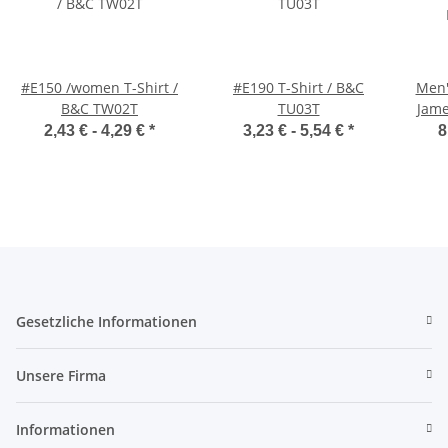
#E150 /women T-Shirt /
#E190 T-Shirt / B&C
Men'
B&C TW02T
TU03T
Jame
2,43 € -
4,29 €
*
3,23 € -
5,54 €
*
8
Gesetzliche Informationen
Unsere Firma
Informationen