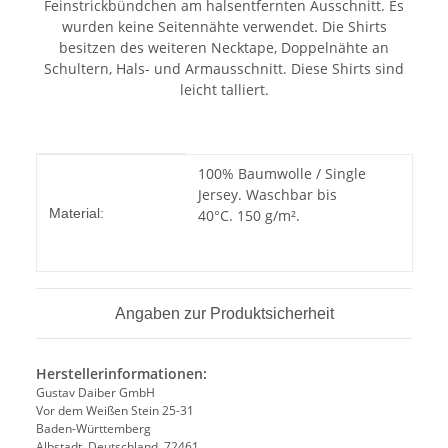
Feinstrickbündchen am halsentfernten Ausschnitt. Es
wurden keine Seitennähte verwendet. Die Shirts
besitzen des weiteren Necktape, Doppelnähte an
Schultern, Hals- und Armausschnitt. Diese Shirts sind
leicht talliert.
Produkteigenschaft
Wert
100% Baumwolle / Single
Jersey. Waschbar bis
Material:
40°C. 150 g/m².
Angaben zur Produktsicherheit
Herstellerinformationen:
Gustav Daiber GmbH
Vor dem Weißen Stein 25-31
Baden-Württemberg
Albstadt, Deutschland, 72461