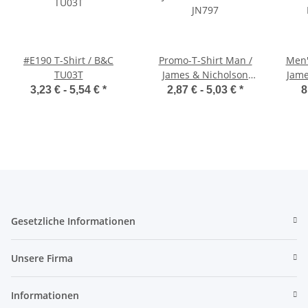
#E190 T-Shirt / B&C
Promo-T-Shirt Man /
Men'
TU03T
James & Nicholson
Jame
JN797
3,23 € -
5,54 €
*
2,87 € -
5,03 €
*
8
Gesetzliche Informationen
Unsere Firma
Informationen