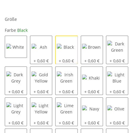
Größe
Farbe
Black
White
Ash
Black
Brown
Dark Green
+ 0,60 €
+ 0,60 €
+ 0,60 €
+ 0,60 €
Dark Grey
Gold Yellow
Irish Green
Khaki
Light Blue
+ 0,60 €
+ 0,60 €
+ 0,60 €
+ 0,60 €
+ 0,60 €
Light Grey
Light Yellow
Lime Green
Navy
Olive
+ 0,60 €
+ 0,60 €
+ 0,60 €
+ 0,60 €
+ 0,60 €