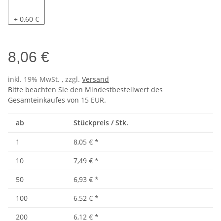
Pacific
+ 0,60 €
8,06 €
inkl. 19% MwSt. , zzgl.
Versand
Bitte beachten Sie den Mindestbestellwert des
Gesamteinkaufes von 15 EUR.
ab
Stückpreis / Stk.
1
8,05 €
*
10
7,49 €
*
50
6,93 €
*
100
6,52 €
*
200
6,12 €
*