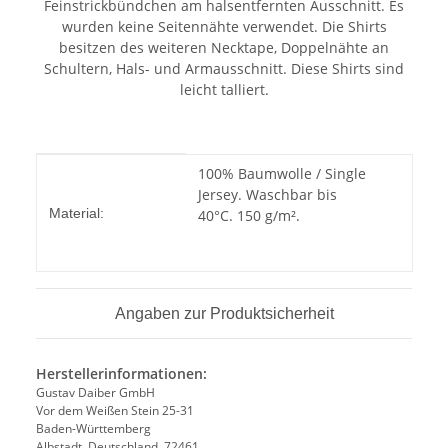
Feinstrickbündchen am halsentfernten Ausschnitt. Es
wurden keine Seitennähte verwendet. Die Shirts
besitzen des weiteren Necktape, Doppelnähte an
Schultern, Hals- und Armausschnitt. Diese Shirts sind
leicht talliert.
Produkteigenschaft
Wert
100% Baumwolle / Single
Jersey. Waschbar bis
Material:
40°C. 150 g/m².
Angaben zur Produktsicherheit
Herstellerinformationen:
Gustav Daiber GmbH
Vor dem Weißen Stein 25-31
Baden-Württemberg
Albstadt, Deutschland, 72461