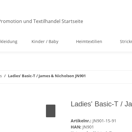
kleidung
Kinder / Baby
Heimtextilien
Stric
s
Ladies' Basic-T / James & Nicholson JN901
Ladies' Basic-T / 
Artikelnr.:
JN901-15-91
HAN:
JN901