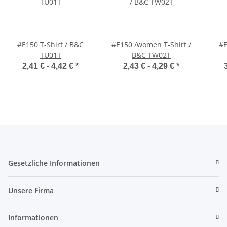
#E150 T-Shirt / B&C
#E150 /women T-Shirt /
#E
TU01T
B&C TW02T
2,41 € -
4,42 €
*
2,43 € -
4,29 €
*
Gesetzliche Informationen
Unsere Firma
Informationen