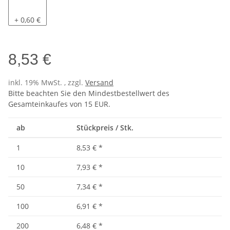
Pacific
+ 0,60 €
8,53 €
inkl. 19% MwSt. , zzgl.
Versand
Bitte beachten Sie den Mindestbestellwert des
Gesamteinkaufes von 15 EUR.
ab
Stückpreis / Stk.
1
8,53 €
*
10
7,93 €
*
50
7,34 €
*
100
6,91 €
*
200
6,48 €
*