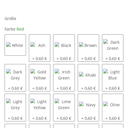
Größe
Farbe
Red
White
Ash
Black
Brown
Dark Green
+ 0,60 €
+ 0,60 €
+ 0,60 €
+ 0,60 €
Dark Grey
Gold Yellow
Irish Green
Khaki
Light Blue
+ 0,60 €
+ 0,60 €
+ 0,60 €
+ 0,60 €
+ 0,60 €
Light Grey
Light Yellow
Lime Green
Navy
Olive
+ 0,60 €
+ 0,60 €
+ 0,60 €
+ 0,60 €
+ 0,60 €