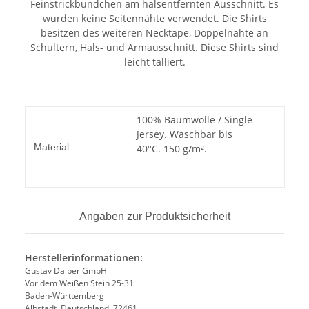
Feinstrickbündchen am halsentfernten Ausschnitt. Es
wurden keine Seitennähte verwendet. Die Shirts
besitzen des weiteren Necktape, Doppelnähte an
Schultern, Hals- und Armausschnitt. Diese Shirts sind
leicht talliert.
Produkteigenschaft
Wert
100% Baumwolle / Single
Jersey. Waschbar bis
Material:
40°C. 150 g/m².
Angaben zur Produktsicherheit
Herstellerinformationen:
Gustav Daiber GmbH
Vor dem Weißen Stein 25-31
Baden-Württemberg
Albstadt, Deutschland, 72461