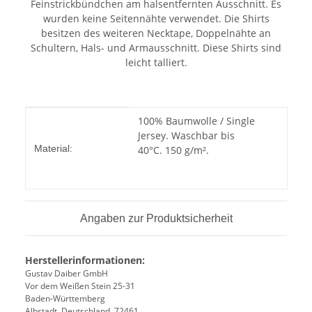
Feinstrickbündchen am halsentfernten Ausschnitt. Es
wurden keine Seitennähte verwendet. Die Shirts
besitzen des weiteren Necktape, Doppelnähte an
Schultern, Hals- und Armausschnitt. Diese Shirts sind
leicht talliert.
Produkteigenschaft
Wert
100% Baumwolle / Single
Jersey. Waschbar bis
Material:
40°C. 150 g/m².
Angaben zur Produktsicherheit
Herstellerinformationen:
Gustav Daiber GmbH
Vor dem Weißen Stein 25-31
Baden-Württemberg
Albstadt, Deutschland, 72461