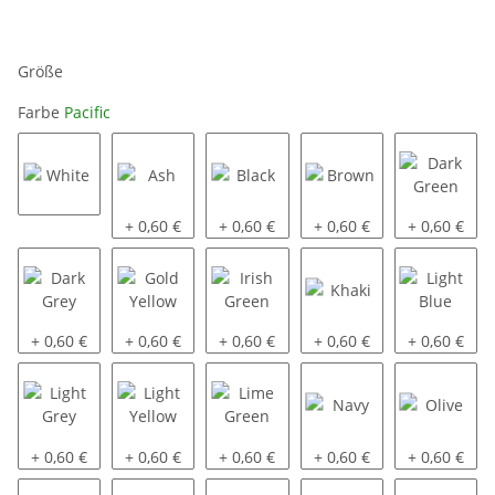
Größe
Farbe
Pacific
White
Ash
Black
Brown
Dark Green
+ 0,60 €
+ 0,60 €
+ 0,60 €
+ 0,60 €
Dark Grey
Gold Yellow
Irish Green
Khaki
Light Blue
+ 0,60 €
+ 0,60 €
+ 0,60 €
+ 0,60 €
+ 0,60 €
Light Grey
Light Yellow
Lime Green
Navy
Olive
+ 0,60 €
+ 0,60 €
+ 0,60 €
+ 0,60 €
+ 0,60 €