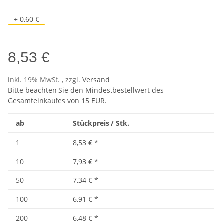
Pacific
+ 0,60 €
8,53 €
inkl. 19% MwSt. , zzgl.
Versand
Bitte beachten Sie den Mindestbestellwert des
Gesamteinkaufes von 15 EUR.
ab
Stückpreis / Stk.
1
8,53 €
*
10
7,93 €
*
50
7,34 €
*
100
6,91 €
*
200
6,48 €
*