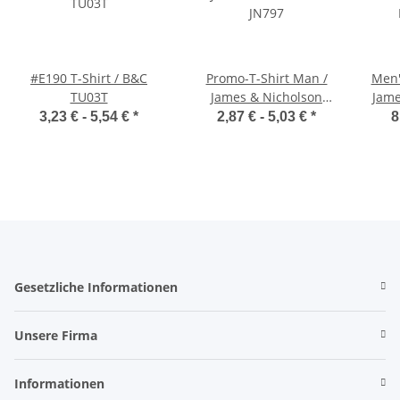
#E190 T-Shirt / B&C
Promo-T-Shirt Man /
Men'
TU03T
James & Nicholson
Jame
JN797
3,23 € -
5,54 €
*
2,87 € -
5,03 €
*
8
Gesetzliche Informationen
Unsere Firma
Informationen