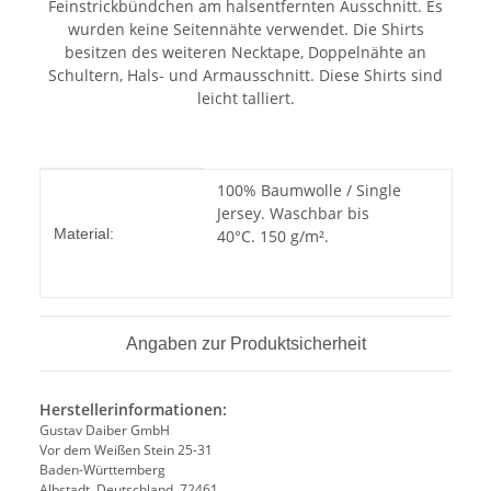
Feinstrickbündchen am halsentfernten Ausschnitt. Es
wurden keine Seitennähte verwendet. Die Shirts
besitzen des weiteren Necktape, Doppelnähte an
Schultern, Hals- und Armausschnitt. Diese Shirts sind
leicht talliert.
Produkteigenschaft
Wert
100% Baumwolle / Single
Jersey. Waschbar bis
Material:
40°C. 150 g/m².
Angaben zur Produktsicherheit
Herstellerinformationen:
Gustav Daiber GmbH
Vor dem Weißen Stein 25-31
Baden-Württemberg
Albstadt, Deutschland, 72461