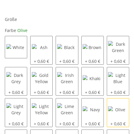
Größe
Farbe
Olive
White
Ash
Black
Brown
Dark Green
+ 0,60 €
+ 0,60 €
+ 0,60 €
+ 0,60 €
Dark Grey
Gold Yellow
Irish Green
Khaki
Light Blue
+ 0,60 €
+ 0,60 €
+ 0,60 €
+ 0,60 €
+ 0,60 €
Light Grey
Light Yellow
Lime Green
Navy
Olive
+ 0,60 €
+ 0,60 €
+ 0,60 €
+ 0,60 €
+ 0,60 €