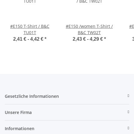
#E150 T-Shirt / B&C
#E150 /women T-Shirt /
#E
TU01T
B&C TW02T
2,41 € -
4,42 €
*
2,43 € -
4,29 €
*
Gesetzliche Informationen
Unsere Firma
Informationen