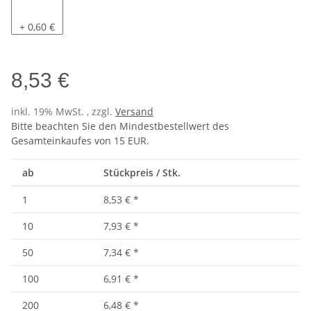
Pacific
+ 0,60 €
8,53 €
inkl. 19% MwSt. , zzgl.
Versand
Bitte beachten Sie den Mindestbestellwert des
Gesamteinkaufes von 15 EUR.
ab
Stückpreis / Stk.
1
8,53 €
*
10
7,93 €
*
50
7,34 €
*
100
6,91 €
*
200
6,48 €
*