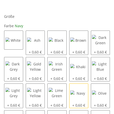
Größe
Farbe
Navy
White
Ash
Black
Brown
Dark Green
+ 0,60 €
+ 0,60 €
+ 0,60 €
+ 0,60 €
Dark Grey
Gold Yellow
Irish Green
Khaki
Light Blue
+ 0,60 €
+ 0,60 €
+ 0,60 €
+ 0,60 €
+ 0,60 €
Light Grey
Light Yellow
Lime Green
Navy
Olive
+ 0,60 €
+ 0,60 €
+ 0,60 €
+ 0,60 €
+ 0,60 €