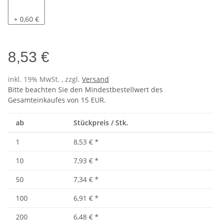
Pacific
+ 0,60 €
8,53 €
inkl. 19% MwSt. , zzgl.
Versand
Bitte beachten Sie den Mindestbestellwert des
Gesamteinkaufes von 15 EUR.
ab
Stückpreis / Stk.
1
8,53 €
*
10
7,93 €
*
50
7,34 €
*
100
6,91 €
*
200
6,48 €
*