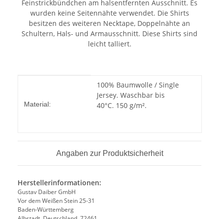
Feinstrickbündchen am halsentfernten Ausschnitt. Es
wurden keine Seitennähte verwendet. Die Shirts
besitzen des weiteren Necktape, Doppelnähte an
Schultern, Hals- und Armausschnitt. Diese Shirts sind
leicht talliert.
Produkteigenschaft
Wert
100% Baumwolle / Single
Jersey. Waschbar bis
Material:
40°C. 150 g/m².
Angaben zur Produktsicherheit
Herstellerinformationen:
Gustav Daiber GmbH
Vor dem Weißen Stein 25-31
Baden-Württemberg
Albstadt, Deutschland, 72461