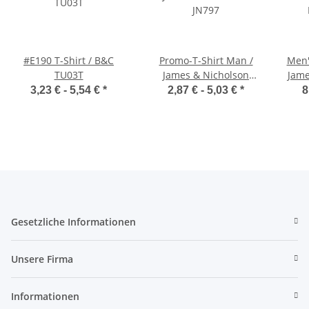
#E190 T-Shirt / B&C
Promo-T-Shirt Man /
Men'
TU03T
James & Nicholson
Jame
JN797
3,23 € -
5,54 €
*
2,87 € -
5,03 €
*
8
Gesetzliche Informationen
Unsere Firma
Informationen