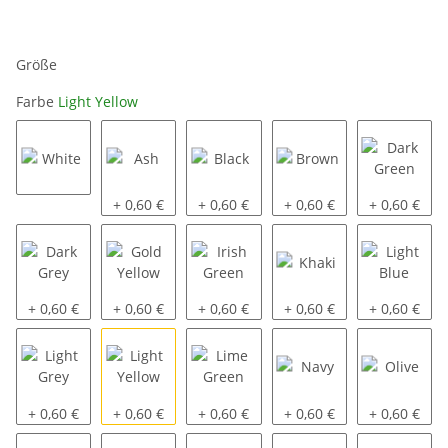
Größe
Farbe
Light Yellow
White
Ash
Black
Brown
Dark Green
+ 0,60 €
+ 0,60 €
+ 0,60 €
+ 0,60 €
Dark Grey
Gold Yellow
Irish Green
Khaki
Light Blue
+ 0,60 €
+ 0,60 €
+ 0,60 €
+ 0,60 €
+ 0,60 €
Light Grey
Light Yellow
Lime Green
Navy
Olive
+ 0,60 €
+ 0,60 €
+ 0,60 €
+ 0,60 €
+ 0,60 €