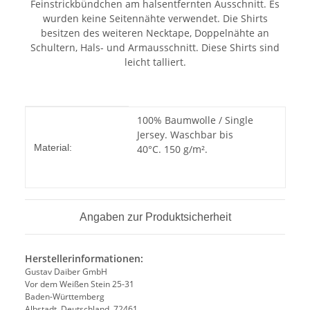
Feinstrickbündchen am halsentfernten Ausschnitt. Es
wurden keine Seitennähte verwendet. Die Shirts
besitzen des weiteren Necktape, Doppelnähte an
Schultern, Hals- und Armausschnitt. Diese Shirts sind
leicht talliert.
Produkteigenschaft
Wert
100% Baumwolle / Single
Jersey. Waschbar bis
Material:
40°C. 150 g/m².
Angaben zur Produktsicherheit
Herstellerinformationen:
Gustav Daiber GmbH
Vor dem Weißen Stein 25-31
Baden-Württemberg
Albstadt, Deutschland, 72461