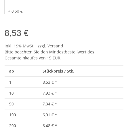
Pacific
+ 0,60 €
8,53 €
inkl. 19% MwSt. , zzgl.
Versand
Bitte beachten Sie den Mindestbestellwert des
Gesamteinkaufes von 15 EUR.
ab
Stückpreis / Stk.
1
8,53 €
*
10
7,93 €
*
50
7,34 €
*
100
6,91 €
*
200
6,48 €
*