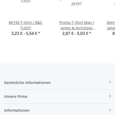
#E190 T-Shirt / B&C
Promo-T-Shirt Man /
Men'
TU03T
James & Nicholson
Jame
JN797
3,23 € -
5,54 €
*
2,87 € -
5,03 €
*
8
Gesetzliche Informationen
Unsere Firma
Informationen