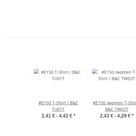
#E150 T-Shirt / B&C
#E150 /women T-Shir
TU01T
B&C TW02T
2,41 € -
4,42 €
*
2,43 € -
4,29 €
*