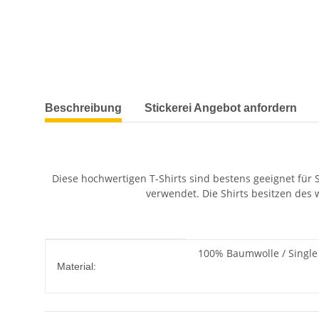
weitere Registerkarten anzeigen
Beschreibung
Stickerei Angebot anfordern
Diese hochwertigen T-Shirts sind bestens geeignet für 
verwendet. Die Shirts besitzen des w
Produkteigenschaft
Wert
100% Baumwolle / Single 
Material: