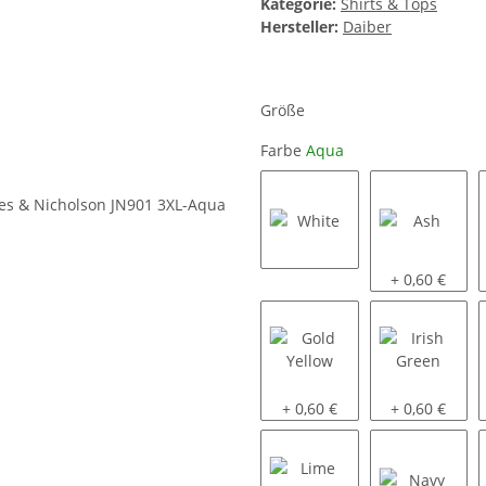
Kategorie:
Shirts & Tops
Hersteller:
Daiber
Größe
Farbe
Aqua
White
Ash
+ 0,60 €
Gold Yellow
Irish Green
+ 0,60 €
+ 0,60 €