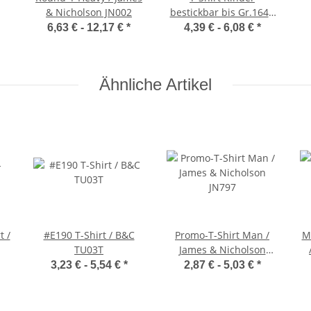
& Nicholson JN002
bestickbar bis Gr.164 /
James & Nicholson
6,63 € -
12,17 €
*
4,39 € -
6,08 €
*
JN019
Ähnliche Artikel
t /
#E190 T-Shirt / B&C
Promo-T-Shirt Man /
M
TU03T
James & Nicholson
JN797
3,23 € -
5,54 €
*
2,87 € -
5,03 €
*