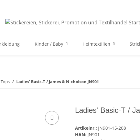
nkleidung
Kinder / Baby
Heimtextilien
Stri
& Tops
Ladies' Basic-T / James & Nicholson JN901
Ladies' Basic-T / 
Artikelnr.:
JN901-15-208
HAN:
JN901