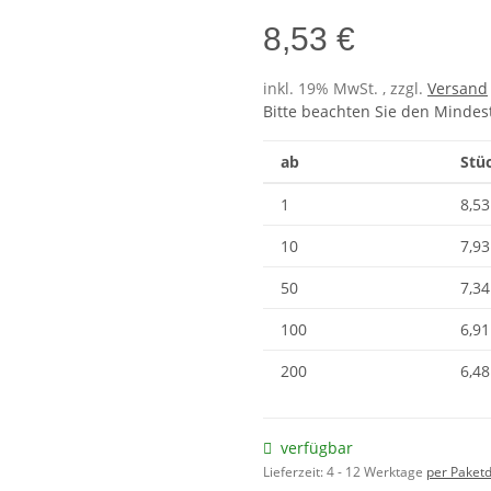
8,53 €
inkl. 19% MwSt. , zzgl.
Versand
Bitte beachten Sie den Mindes
ab
Stüc
1
8,53
10
7,93
50
7,34
100
6,91
200
6,48
verfügbar
Lieferzeit:
4 - 12 Werktage
per Paketd