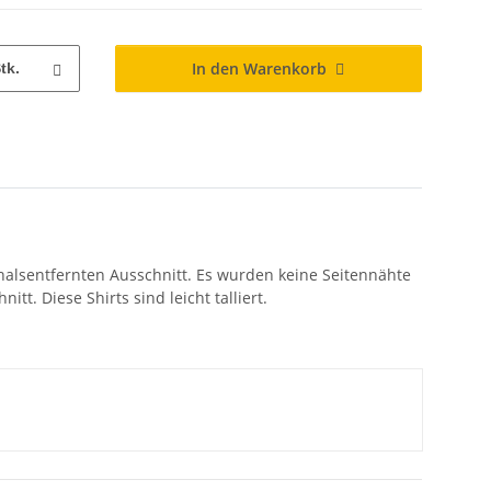
In den Warenkorb
tk.
 halsentfernten Ausschnitt. Es wurden keine Seitennähte
t. Diese Shirts sind leicht talliert.