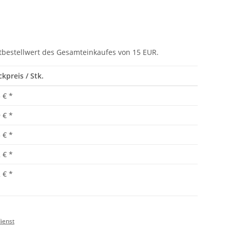
tbestellwert des Gesamteinkaufes von 15 EUR.
ckpreis / Stk.
 €
*
 €
*
 €
*
 €
*
 €
*
ienst