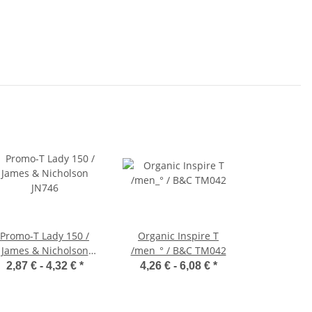
Promo-T Lady 150 /
Organic Inspire T
James & Nicholson
/men_° / B&C TM042
JN746
2,87 € -
4,32 €
*
4,26 € -
6,08 €
*