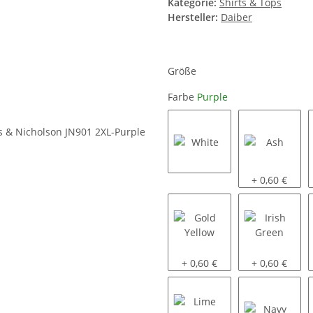
Kategorie:
Shirts & Tops
Hersteller:
Daiber
Größe
Farbe
Purple
White
Ash
+ 0,60 €
Gold Yellow
Irish Green
+ 0,60 €
+ 0,60 €