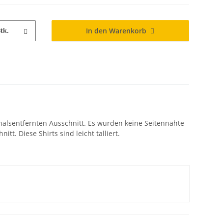
In den Warenkorb
tk.
 halsentfernten Ausschnitt. Es wurden keine Seitennähte
t. Diese Shirts sind leicht talliert.