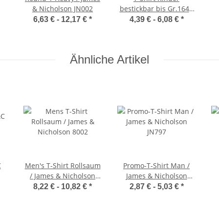
& Nicholson JN002
bestickbar bis Gr.164 /
James & Nicholson
6,63 € -
12,17 €
*
4,39 € -
6,08 €
*
JN019
Ähnliche Artikel
C
Men's T-Shirt Rollsaum
Promo-T-Shirt Man /
/ James & Nicholson
James & Nicholson
8002
JN797
8,22 € -
10,82 €
*
2,87 € -
5,03 €
*