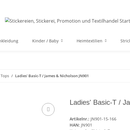
nkleidung
Kinder / Baby
Heimtextilien
Stri
& Tops
Ladies' Basic-T / James & Nicholson JN901
Ladies' Basic-T / 
Artikelnr.:
JN901-15-166
HAN:
JN901