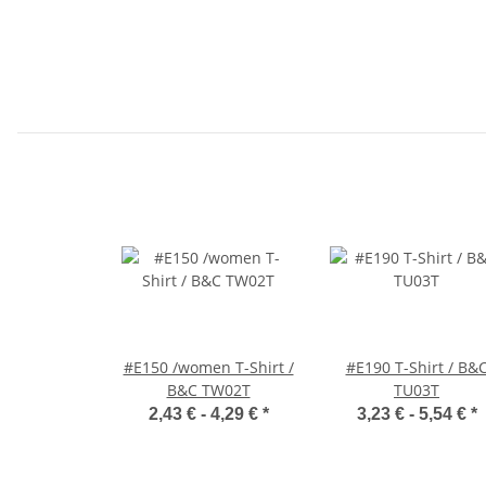
#E150 /women T-Shirt /
#E190 T-Shirt / B&
B&C TW02T
TU03T
2,43 € -
4,29 €
*
3,23 € -
5,54 €
*