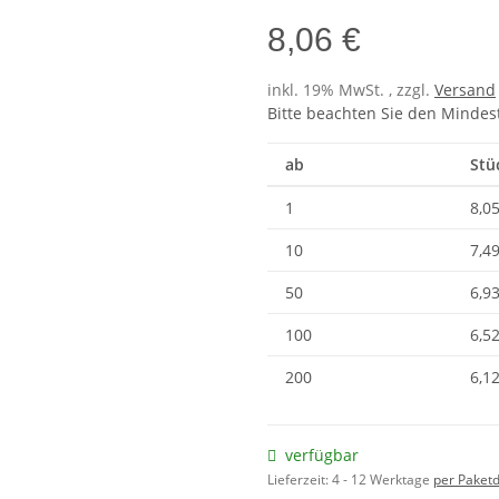
8,06 €
inkl. 19% MwSt. , zzgl.
Versand
Bitte beachten Sie den Mindes
ab
Stü
1
8,05
10
7,49
50
6,93
100
6,52
200
6,12
verfügbar
Lieferzeit:
4 - 12 Werktage
per Paketd