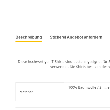
weitere Registerkarten anzeigen
Beschreibung
Stickerei Angebot anfordern
Diese hochwertigen T-Shirts sind bestens geeignet für 
verwendet. Die Shirts besitzen des w
Produkteigenschaft
Wert
100% Baumwolle / Single 
Material: