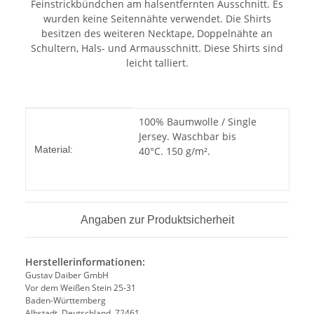
Feinstrickbündchen am halsentfernten Ausschnitt. Es
wurden keine Seitennähte verwendet. Die Shirts
besitzen des weiteren Necktape, Doppelnähte an
Schultern, Hals- und Armausschnitt. Diese Shirts sind
leicht talliert.
Produkteigenschaft
Wert
100% Baumwolle / Single
Jersey. Waschbar bis
Material:
40°C. 150 g/m².
Angaben zur Produktsicherheit
Herstellerinformationen:
Gustav Daiber GmbH
Vor dem Weißen Stein 25-31
Baden-Württemberg
Albstadt, Deutschland, 72461