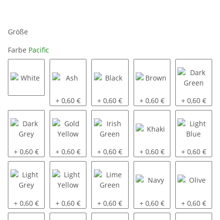
Größe
Farbe
Pacific
White
Ash
Black
Brown
Dark Green
+ 0,60 €
+ 0,60 €
+ 0,60 €
+ 0,60 €
Dark Grey
Gold Yellow
Irish Green
Khaki
Light Blue
+ 0,60 €
+ 0,60 €
+ 0,60 €
+ 0,60 €
+ 0,60 €
Light Grey
Light Yellow
Lime Green
Navy
Olive
+ 0,60 €
+ 0,60 €
+ 0,60 €
+ 0,60 €
+ 0,60 €