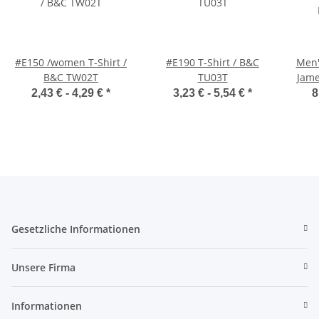
#E150 /women T-Shirt /
#E190 T-Shirt / B&C
Men'
B&C TW02T
TU03T
Jame
2,43 € -
4,29 €
*
3,23 € -
5,54 €
*
8
Gesetzliche Informationen
Unsere Firma
Informationen