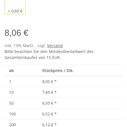
Pacific
+ 0,60 €
8,06 €
inkl. 19% MwSt. , zzgl.
Versand
Bitte beachten Sie den Mindestbestellwert des
Gesamteinkaufes von 15 EUR.
ab
Stückpreis / Stk.
1
8,05 €
*
10
7,49 €
*
50
6,93 €
*
100
6,52 €
*
200
6,12 €
*