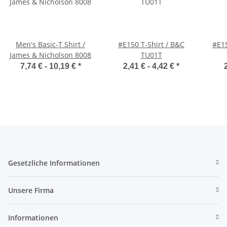
Men's Basic-T Shirt /
#E150 T-Shirt / B&C
#E15
James & Nicholson 8008
TU01T
7,74 € -
10,19 €
*
2,41 € -
4,42 €
*
Gesetzliche Informationen
Unsere Firma
Informationen