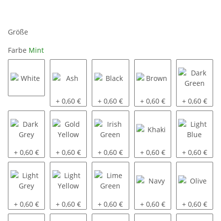
Größe
Farbe
Mint
White
Ash
Black
Brown
Dark Green
+ 0,60 €
+ 0,60 €
+ 0,60 €
+ 0,60 €
Dark Grey
Gold Yellow
Irish Green
Khaki
Light Blue
+ 0,60 €
+ 0,60 €
+ 0,60 €
+ 0,60 €
+ 0,60 €
Light Grey
Light Yellow
Lime Green
Navy
Olive
+ 0,60 €
+ 0,60 €
+ 0,60 €
+ 0,60 €
+ 0,60 €