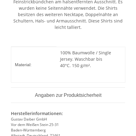
Feinstrickbündchen am halsentfernten Ausschnitt. Es
wurden keine Seitennähte verwendet. Die Shirts
besitzen des weiteren Necktape, Doppelnähte an
Schultern, Hals- und Armausschnitt. Diese Shirts sind
leicht talliert.
Produkteigenschaft
Wert
100% Baumwolle / Single
Jersey. Waschbar bis
Material:
40°C. 150 g/m².
Angaben zur Produktsicherheit
Herstellerinformationen:
Gustav Daiber GmbH
Vor dem Weißen Stein 25-31
Baden-Württemberg
Albstadt, Deutschland, 72461