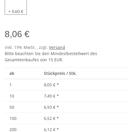
Pacific
+ 0,60 €
8,06 €
inkl. 19% MwSt. , zzgl.
Versand
Bitte beachten Sie den Mindestbestellwert des
Gesamteinkaufes von 15 EUR.
ab
Stückpreis / Stk.
1
8,05 €
*
10
7,49 €
*
50
6,93 €
*
100
6,52 €
*
200
6,12 €
*