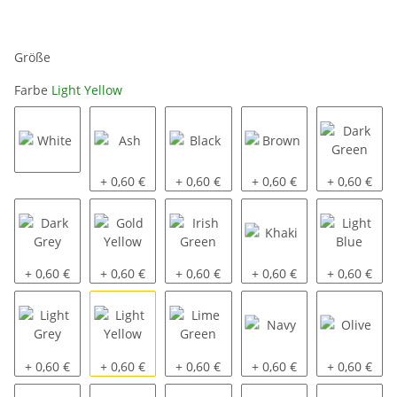
Größe
Farbe
Light Yellow
White
Ash
Black
Brown
Dark Green
+ 0,60 €
+ 0,60 €
+ 0,60 €
+ 0,60 €
Dark Grey
Gold Yellow
Irish Green
Khaki
Light Blue
+ 0,60 €
+ 0,60 €
+ 0,60 €
+ 0,60 €
+ 0,60 €
Light Grey
Light Yellow
Lime Green
Navy
Olive
+ 0,60 €
+ 0,60 €
+ 0,60 €
+ 0,60 €
+ 0,60 €