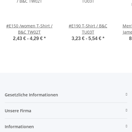
#E150 /women T-Shirt /
#E190 T-Shirt / B&C
Men'
B&C TW02T
TU03T
Jame
2,43 € -
4,29 €
*
3,23 € -
5,54 €
*
8
Gesetzliche Informationen
Unsere Firma
Informationen