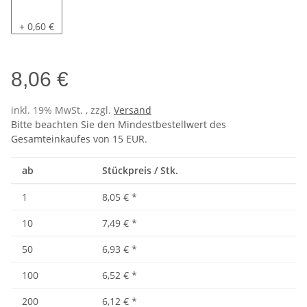
Pacific
+ 0,60 €
8,06 €
inkl. 19% MwSt. , zzgl.
Versand
Bitte beachten Sie den Mindestbestellwert des
Gesamteinkaufes von 15 EUR.
ab
Stückpreis / Stk.
1
8,05 €
*
10
7,49 €
*
50
6,93 €
*
100
6,52 €
*
200
6,12 €
*