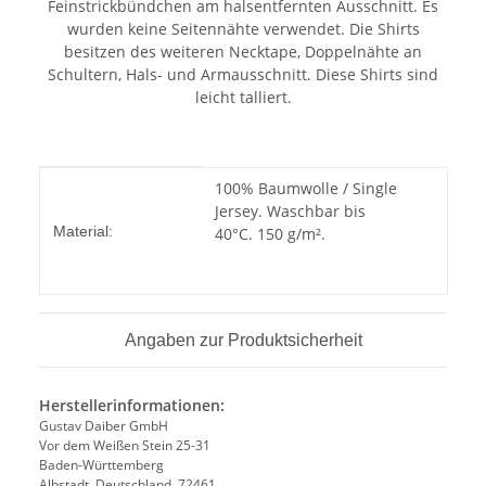
Feinstrickbündchen am halsentfernten Ausschnitt. Es
wurden keine Seitennähte verwendet. Die Shirts
besitzen des weiteren Necktape, Doppelnähte an
Schultern, Hals- und Armausschnitt. Diese Shirts sind
leicht talliert.
Produkteigenschaft
Wert
100% Baumwolle / Single
Jersey. Waschbar bis
Material:
40°C. 150 g/m².
Angaben zur Produktsicherheit
Herstellerinformationen:
Gustav Daiber GmbH
Vor dem Weißen Stein 25-31
Baden-Württemberg
Albstadt, Deutschland, 72461