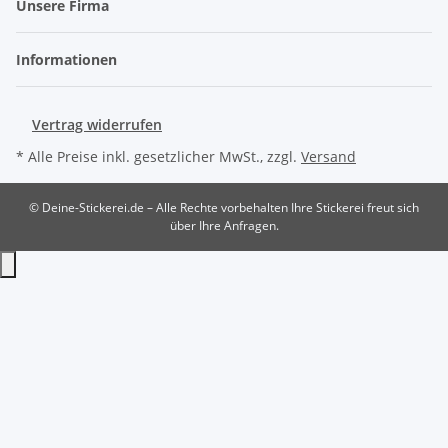
Unsere Firma
Informationen
Vertrag widerrufen
* Alle Preise inkl. gesetzlicher MwSt., zzgl.
Versand
© Deine-Stickerei.de – Alle Rechte vorbehalten
Ihre Stickerei freut sich
über Ihre Anfragen.