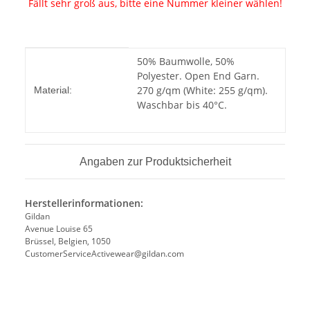
Fällt sehr groß aus, bitte eine Nummer kleiner wählen!
Produkteigenschaft
Wert
50% Baumwolle, 50%
Polyester. Open End Garn.
270 g/qm (White: 255 g/qm).
Material:
Waschbar bis 40°C.
Angaben zur Produktsicherheit
Herstellerinformationen:
Gildan
Avenue Louise 65
Brüssel, Belgien, 1050
CustomerServiceActivewear@gildan.com