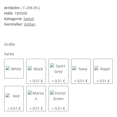
Artikelnr.:
F-288.09-J
HAN:
18000B
Kategorie:
Sweat
Hersteller:
Gildan
Größe
Farbe
White
Black
Sport Grey
Navy
Royal
+ 0,51 €
+ 0,51 €
+ 0,51 €
+ 0,51 €
Red
Maroon
Forest Green
+ 0,51 €
+ 0,51 €
+ 0,51 €