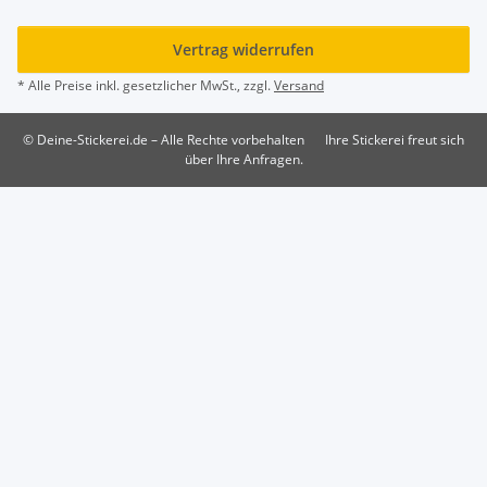
Vertrag widerrufen
* Alle Preise inkl. gesetzlicher MwSt., zzgl.
Versand
© Deine-Stickerei.de – Alle Rechte vorbehalten
Ihre Stickerei freut sich
über Ihre Anfragen.