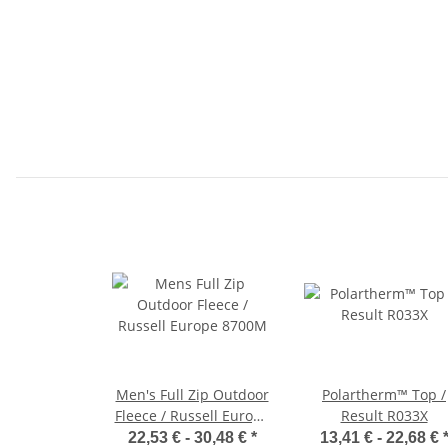
Men's Full Zip Outdoor
Polartherm™ Top /
Fleece / Russell Europe
Result R033X
8700M
22,53 € -
30,48 €
*
13,41 € -
22,68 €