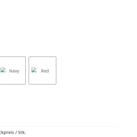
Navy
Red
ckpreis / Stk.