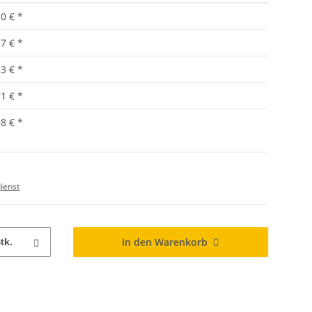
50 €
*
37 €
*
23 €
*
71 €
*
18 €
*
ienst
In den Warenkorb
tk.