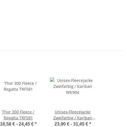
Thor 300 Fleece /
Unisex-Fleecejacke
Regatta TRF581
Zweifarbig / Kariban
WK904
18,58 € -
24,45 €
*
23,90 € -
31,45 €
*