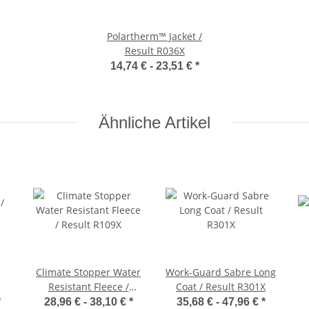
Polartherm™ Jacket /
Result R036X
14,74 € -
23,51 €
*
Ähnliche Artikel
Climate Stopper Water
Work-Guard Sabre Long
Resistant Fleece /
Coat / Result R301X
Result R109X
*
28,96 € -
38,10 €
*
35,68 € -
47,96 €
*