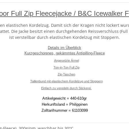
oor Full Zip Fleecejacke / B&C Icewalker 
nen elastischen Kordelzug. Damit sich der Kragen nicht lockert wur
ttet. Die Jacke besitzt einen durchgehenden Reissverschluss (Full 
ist verstellbar durch elastischen Kordelzug mit Stoppern.
Details im Überblick
Kurzgeschorenes, gekämmtes Antipilling-Fleece
Angesetzte Ärmel
Ton-in-Ton Full Zip
Zip-Taschen
Taillenbund mit elastischem Kordelzug und Stoppern
Einfach zu veredeln durch Stickerei.
Artikelgewicht = 440-610gr
Herkunftsland = Philippinen
Zolltarifnummer = 61103099
ng-Fleece). 300g/qm, waschbar bis 30°C.