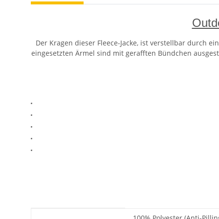
Outd
Der Kragen dieser Fleece-Jacke, ist verstellbar durch ei
eingesetzten Ärmel sind mit gerafften Bündchen ausgesta
Produkteigenschaft
Wert
100% Polyester (Anti-Pilli