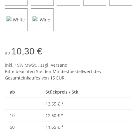
Orange
Red
Royal
Stone
Turquoi
White
Wine
10,30 €
ab
inkl. 19% MwSt. , zzgl.
Versand
Bitte beachten Sie den Mindestbestellwert des
Gesamteinkaufes von 15 EUR.
ab
Stückpreis / Stk.
1
13,55 €
*
10
12,60 €
*
50
11,65 €
*