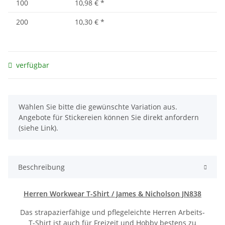
100
10,98 €
*
200
10,30 €
*
verfügbar
x
Wählen Sie bitte die gewünschte Variation aus.
Angebote für Stickereien können Sie direkt anfordern
(siehe Link).
Beschreibung
Herren Workwear T-Shirt / James & Nicholson JN838
Das strapazierfähige und pflegeleichte Herren Arbeits-
T-Shirt ist auch für Freizeit und Hobby bestens zu