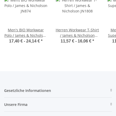
Men's BIO Workwear
Herren Workwear T-Shirt
Men
Polo / James & Nicholson
/ James & Nicholson
Supe
JN874
JN1808
17,40 € -
24,14 €
*
11,57 € -
16,06 €
*
11
Gesetzliche Informationen
Unsere Firma