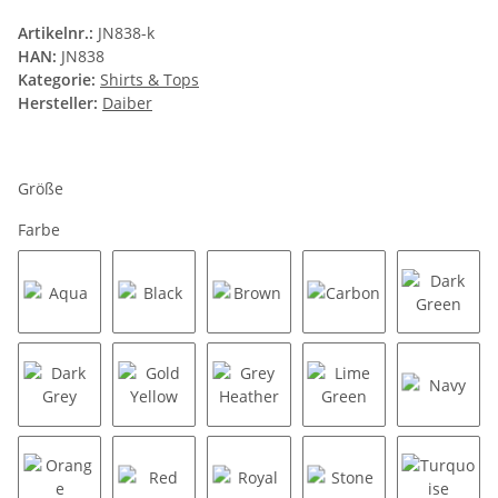
Artikelnr.:
JN838-k
HAN:
JN838
Kategorie:
Shirts & Tops
Hersteller:
Daiber
Größe
Farbe
Aqua
Black
Brown
Carbon
Dark Gr
Dark Grey
Gold Yellow
Grey Heather
Lime Green
Navy