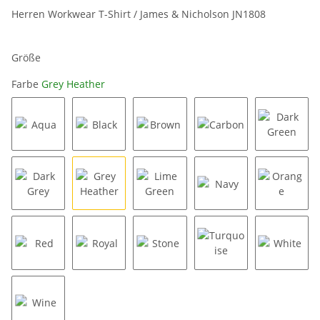
Herren Workwear T-Shirt / James & Nicholson JN1808
Größe
Farbe
Grey Heather
Aqua
Black
Brown
Carbon
Dark Gr
Dark Grey
Grey Heather
Lime Green
Navy
Orange
Red
Royal
Stone
Turquoise
White