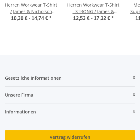
Herren Workwear T-Shirt
Herren Workwear T-Shirt
Men
/ James & Nicholson
- STRONG / James &
Supe
JN838
Nicholson JN1824
10,30 € -
14,74 €
*
12,53 € -
17,32 €
*
11
Gesetzliche Informationen
Unsere Firma
Informationen
Vertrag widerrufen