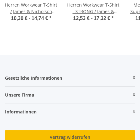
Herren Workwear T-Shirt
Herren Workwear T-Shirt
Men
/ James & Nicholson
- STRONG / James &
Supe
JN838
Nicholson JN1824
10,30 € -
14,74 €
*
12,53 € -
17,32 €
*
11
Gesetzliche Informationen
Unsere Firma
Informationen
Vertrag widerrufen