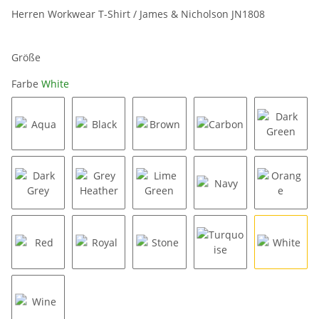
Herren Workwear T-Shirt / James & Nicholson JN1808
Größe
Farbe
White
Aqua
Black
Brown
Carbon
Dark Gr
Dark Grey
Grey Heather
Lime Green
Navy
Orange
Red
Royal
Stone
Turquoise
White