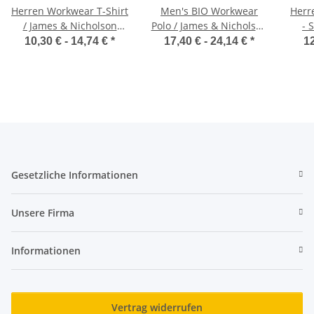
Herren Workwear T-Shirt
Men's BIO Workwear
Herr
/ James & Nicholson
Polo / James & Nicholson
- 
JN838
JN874
N
10,30 € -
14,74 €
*
17,40 € -
24,14 €
*
12
Gesetzliche Informationen
Unsere Firma
Informationen
Vertrag widerrufen