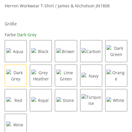
Herren Workwear T-Shirt / James & Nicholson JN1808
Größe
Farbe
Dark Grey
Aqua
Black
Brown
Carbon
Dark Gr
Dark Grey
Grey Heather
Lime Green
Navy
Orange
Red
Royal
Stone
Turquoise
White