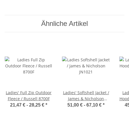
Ähnliche Artikel
Ladies' Full Zip Outdoor
Ladies' Softshell Jacket /
Lad
Fleece / Russell 8700F
James & Nicholson
Hood
JN1021
21,47 € -
28,25 €
*
51,00 € -
67,10 €
*
45