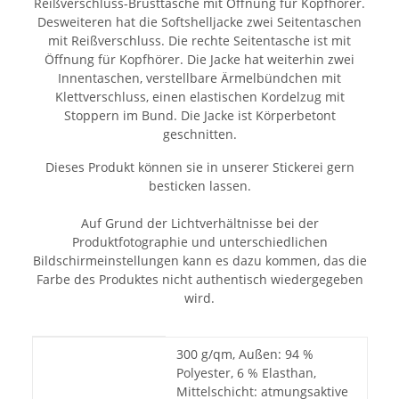
Reißverschluss-Brusttasche mit Öffnung für Kopfhörer.
Desweiteren hat die Softshelljacke zwei Seitentaschen
mit Reißverschluss. Die rechte Seitentasche ist mit
Öffnung für Kopfhörer. Die Jacke hat weiterhin zwei
Innentaschen, verstellbare Ärmelbündchen mit
Klettverschluss, einen elastischen Kordelzug mit
Stoppern im Bund. Die Jacke ist Körperbetont
geschnitten.
Dieses Produkt können sie in unserer Stickerei gern
besticken lassen.
Auf Grund der Lichtverhältnisse bei der
Produktfotographie und unterschiedlichen
Bildschirmeinstellungen kann es dazu kommen, das die
Farbe des Produktes nicht authentisch wiedergegeben
wird.
Produkteigenschaft
Wert
300 g/qm, Außen: 94 %
Polyester, 6 % Elasthan,
Mittelschicht: atmungsaktive