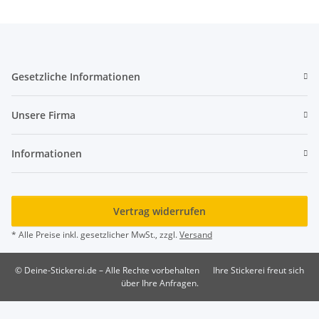
Gesetzliche Informationen
Unsere Firma
Informationen
Vertrag widerrufen
* Alle Preise inkl. gesetzlicher MwSt., zzgl.
Versand
© Deine-Stickerei.de – Alle Rechte vorbehalten
Ihre Stickerei freut sich
über Ihre Anfragen.