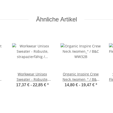
Ähnliche Artikel
Workwear Unisex
Organic Inspire Crew
Sweater - Robuste,
Neck /women_° / B&C
Fl
strapazierfähig /
WW32B
17,37 € -
22,85 €
*
14,80 € -
19,47 €
*
Kariban K488