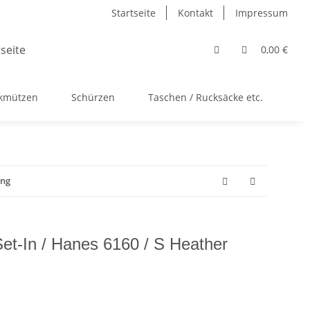
Startseite
Kontakt
Impressum
0,00 €
ckmützen
Schürzen
Taschen / Rucksäcke etc.
Ac
ung
Set-In / Hanes 6160 / S Heather