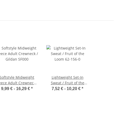
Softstyle Midweight
Lightweight Set-In
eece Adult Crewneck /
Sweat / Fruit of the
Gildan SF000
Loom 62-156-0
9,99 € -
16,29 €
*
7,52 € -
10,20 €
*