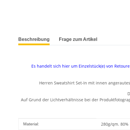
weitere Registerkarten anzeigen
Beschreibung
Frage zum Artikel
Es handelt sich hier um Einzelstück(e) von Reto
Herren Sweatshirt Set-In mit innen angeraut
D
Auf Grund der Lichtverhältnisse bei der Produktfotogr
Produkteigenschaft
Wert
280g/qm. 80% 
Material: