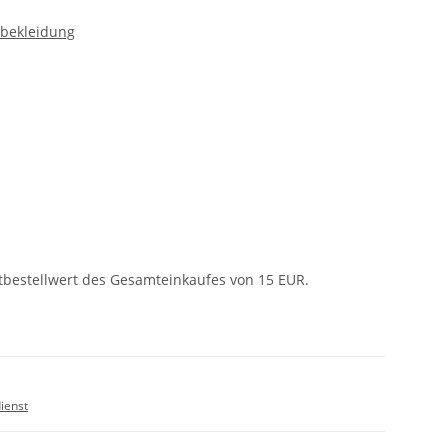
nbekleidung
tbestellwert des Gesamteinkaufes von 15 EUR.
ienst