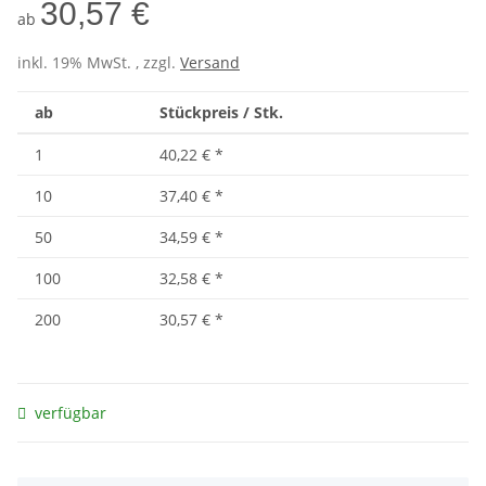
30,57 €
ab
inkl. 19% MwSt. , zzgl.
Versand
ab
Stückpreis / Stk.
1
40,22 €
*
10
37,40 €
*
50
34,59 €
*
100
32,58 €
*
200
30,57 €
*
verfügbar