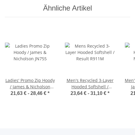
Ähnliche Artikel
Ladies' Promo Zip Hoody
Men's Recycled 3-Layer
Men'
/ James & Nicholson
Hooded Softshell /
J
JN755
Result R911M
21,63 € -
28,46 €
*
23,64 € -
31,10 €
*
21