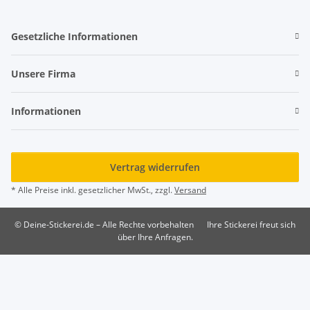
Gesetzliche Informationen
Unsere Firma
Informationen
Vertrag widerrufen
* Alle Preise inkl. gesetzlicher MwSt., zzgl.
Versand
© Deine-Stickerei.de – Alle Rechte vorbehalten
Ihre Stickerei freut sich
über Ihre Anfragen.