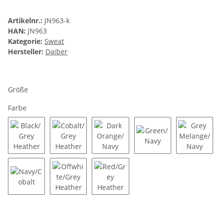
Artikelnr.:
JN963-k
HAN:
JN963
Kategorie:
Sweat
Hersteller:
Daiber
Größe
Farbe
Black/Grey Heather
Cobalt/Grey Heather
Dark Orange/Navy
Green/Navy
Grey Me
Navy/Cobalt
Offwhite/Grey Heather
Red/Grey Heather