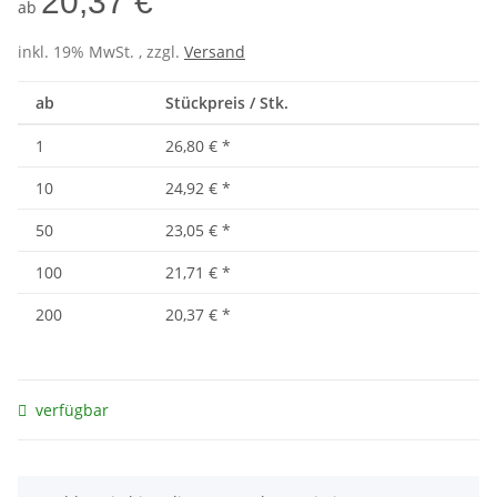
20,37 €
ab
inkl. 19% MwSt. , zzgl.
Versand
ab
Stückpreis / Stk.
1
26,80 €
*
10
24,92 €
*
50
23,05 €
*
100
21,71 €
*
200
20,37 €
*
verfügbar