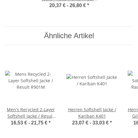
01194
20,37 € -
26,80 €
*
Ähnliche Artikel
Men's Recycled 2-Layer
Herren Softshell Jacke /
Herr
Softshell Jacke / Result
Kariban K401
Gi
R901M
M
16,53 € -
21,75 €
*
23,07 € -
33,03 €
*
16