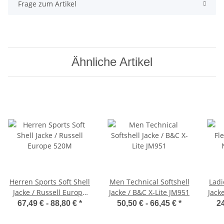
Frage zum Artikel
Ähnliche Artikel
Herren Sports Soft Shell
Men Technical Softshell
Ladi
Jacke / Russell Europe
Jacke / B&C X-Lite JM951
Jack
520M
67,49 € -
88,80 €
*
50,50 € -
66,45 €
*
24