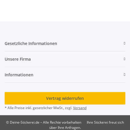
Gesetzliche Informationen
Unsere Firma
Informationen
Vertrag widerrufen
* Alle Preise inkl. gesetzlicher MwSt., zzgl.
Versand
© Deine-Stickerei.de – Alle Rechte vorbehalten
Ihre Stickerei freut sich
über Ihre Anfragen.