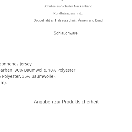
Schulter-zu-Schulter Nackenband
Rundhalsausschnittt
Doppelnaht an Halsausschnitt, Ärmeln und Bund
Schlauchware.
ponnenes Jersey
 Farben: 90% Baumwolle, 10% Polyester
% Polyester, 35% Baumwolle).
qm).
Angaben zur Produktsicherheit