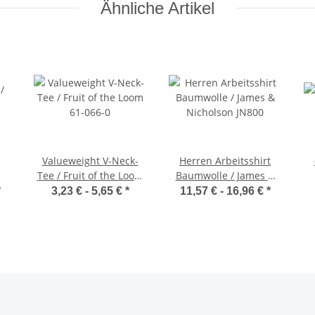
Ähnliche Artikel
Valueweight V-Neck-
Herren Arbeitsshirt
Tee / Fruit of the Loom
Baumwolle / James &
61-066-0
Nicholson JN800
*
3,23 € -
5,65 €
*
11,57 € -
16,96 €
*