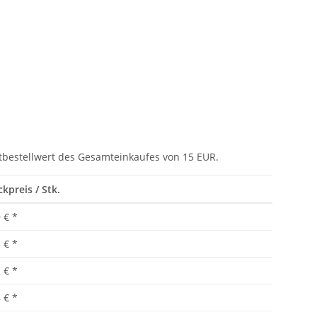
tbestellwert des Gesamteinkaufes von 15 EUR.
ckpreis / Stk.
 €
*
 €
*
 €
*
 €
*