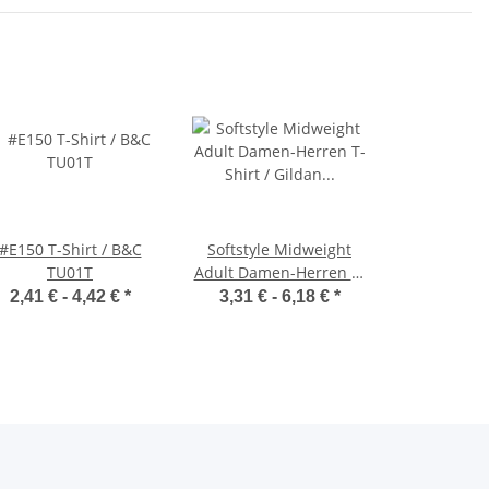
#E150 T-Shirt / B&C
Softstyle Midweight
TU01T
Adult Damen-Herren T-
Shirt / Gildan 65000
2,41 € -
4,42 €
*
3,31 € -
6,18 €
*