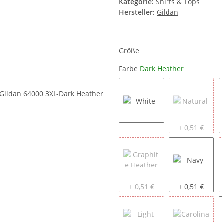
Kategorie:
Shirts & Tops
Hersteller:
Gildan
Größe
Farbe
Dark Heather
White
Natural
+ 0,51 €
Graphite Heather
Navy
+ 0,51 €
+ 0,51 €