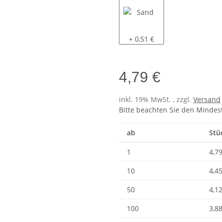
Sand
+ 0,51 €
4,79 €
inkl. 19% MwSt. , zzgl.
Versand
Bitte beachten Sie den Mindes
ab
Stü
1
4,79
10
4,45
50
4,12
100
3,88