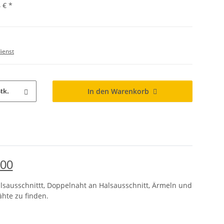
 €
*
ienst
In den Warenkorb
tk.
000
lsausschnittt, Doppelnaht an Halsausschnitt, Ärmeln und
ähte zu finden.