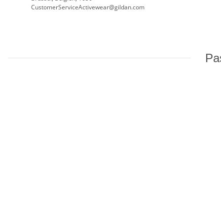
CustomerServiceActivewear@gildan.com
Pas