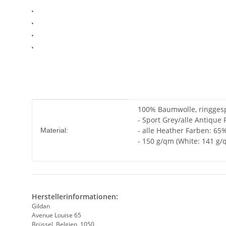
Produkteigenschaft
Wert
100% Baumwolle, ringges
- Sport Grey/alle Antique
- alle Heather Farben: 65
Material:
- 150 g/qm (White: 141 g/
Herstellerinformationen:
Gildan
Avenue Louise 65
Brüssel, Belgien, 1050