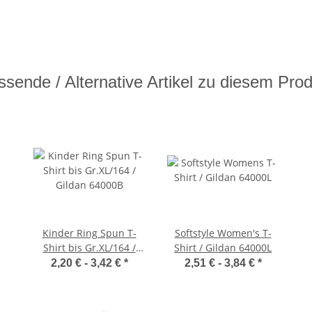
sende / Alternative Artikel zu diesem Pro
Kinder Ring Spun T-
Softstyle Women's T-
Shirt bis Gr.XL/164 /
Shirt / Gildan 64000L
Gildan 64000B
2,20 € -
3,42 €
*
2,51 € -
3,84 €
*