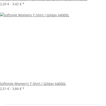
2,20 € -
3,42 €
*
Softstyle Women's T-Shirt / Gildan 64000L
2,51 € -
3,84 €
*