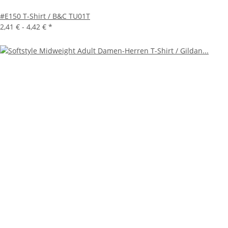
#E150 T-Shirt / B&C TU01T
2,41 € -
4,42 €
*