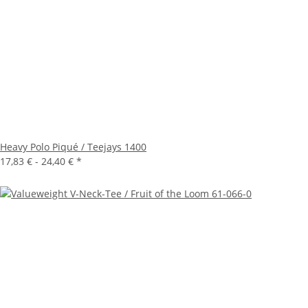
Heavy Polo Piqué / Teejays 1400
17,83 € -
24,40 €
*