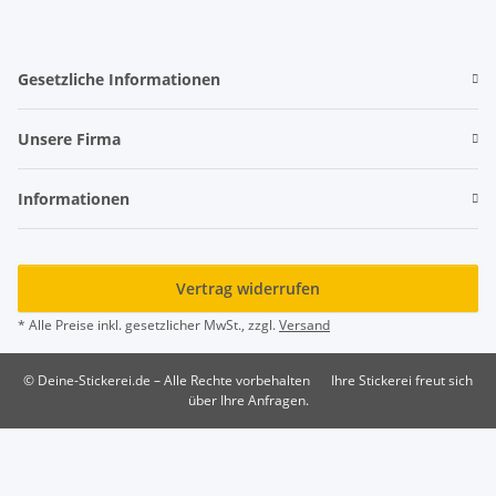
Gesetzliche Informationen
Unsere Firma
Informationen
Vertrag widerrufen
* Alle Preise inkl. gesetzlicher MwSt., zzgl.
Versand
© Deine-Stickerei.de – Alle Rechte vorbehalten
Ihre Stickerei freut sich
über Ihre Anfragen.