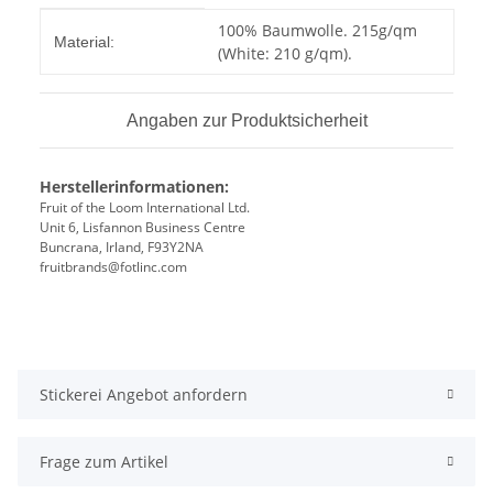
Produkteigenschaft
Wert
100% Baumwolle. 215g/qm
Material:
(White: 210 g/qm).
Angaben zur Produktsicherheit
Herstellerinformationen:
Fruit of the Loom International Ltd.
Unit 6, Lisfannon Business Centre
Buncrana, Irland, F93Y2NA
fruitbrands@fotlinc.com
Stickerei Angebot anfordern
Frage zum Artikel