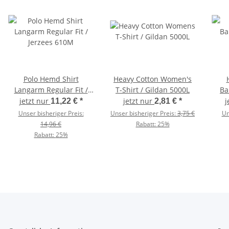
Polo Hemd Shirt
Heavy Cotton Women's
Langarm Regular Fit /
T-Shirt / Gildan 5000L
Ba
Jerzees 610M
jetzt nur
jetzt nur
j
11,22 €
*
2,81 €
*
Unser bisheriger Preis:
Unser bisheriger Preis:
3,75 €
Un
14,96 €
Rabatt:
25%
Rabatt:
25%