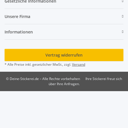
Gesetzliche Informationen
Unsere Firma
Informationen
Vertrag widerrufen
* Alle Preise inkl. gesetzlicher MwSt., zzgl.
Versand
© Deine-Stickerei.de – Alle Rechte vorbehalten
Ihre Stickerei freut sich
über Ihre Anfragen.