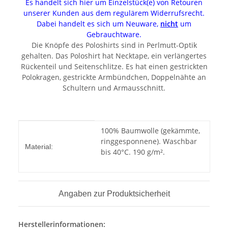
Es handelt sich hier um Einzelstück(e) von Retouren
unserer Kunden aus dem regulärem Widerrufsrecht.
Dabei handelt es sich um Neuware,
nicht
um
Gebrauchtware.
Die Knöpfe des Poloshirts sind in Perlmutt-Optik
gehalten. Das Poloshirt hat Necktape, ein verlängertes
Rückenteil und Seitenschlitze. Es hat einen gestrickten
Polokragen, gestrickte Armbündchen, Doppelnähte an
Schultern und Armausschnitt.
Produkteigenschaft
Wert
100% Baumwolle (gekämmte,
ringgesponnene). Waschbar
Material:
bis 40°C. 190 g/m².
Angaben zur Produktsicherheit
Herstellerinformationen: