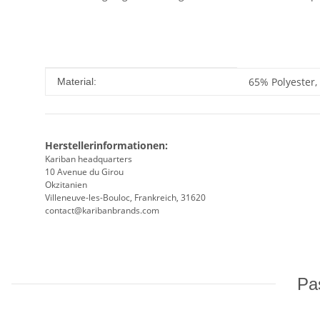
Produkteigenschaft
Wert
65% Polyester,
Material:
Herstellerinformationen:
Kariban headquarters
10 Avenue du Girou
Okzitanien
Villeneuve-les-Bouloc, Frankreich, 31620
contact@karibanbrands.com
Pas