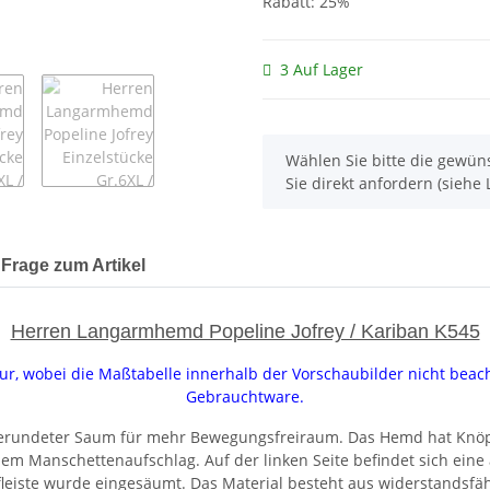
Rabatt:
25%
3 Auf Lager
x
Wählen Sie bitte die gewüns
Sie direkt anfordern (siehe L
Frage zum Artikel
Herren Langarmhemd Popeline Jofrey / Kariban K545
tour, wobei die Maßtabelle innerhalb der Vorschaubilder nicht bea
Gebrauchtware.
rundeter Saum für mehr Bewegungsfreiraum. Das Hemd hat Knöpf
em Manschettenaufschlag. Auf der linken Seite befindet sich eine a
pfleiste wurde eingesäumt. Das Material besteht aus widerstandsf