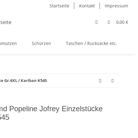
Startseite
Kontakt
Impressum
0,00 €
ckmützen
Schürzen
Taschen / Rucksäcke etc.
Ac
e Gr.6XL / Kariban K545
 Popeline Jofrey Einzelstücke
545