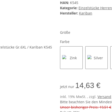
HAN:
K545
Kategorie:
Einzelstücke Herre
Hersteller:
Kariban
Größe
Farbe
Zink
Silver
14,63 €
jetzt nur
inkl. 19% MwSt. , zzgl.
Versand
Bitte beachten Sie den Mindes
Unser bisheriger Preis: 19,51 €