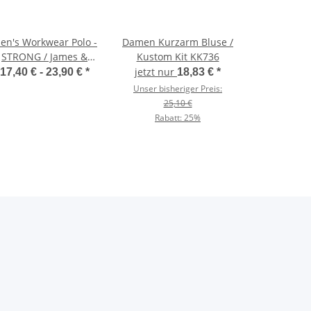
en's Workwear Polo -
Damen Kurzarm Bluse /
STRONG / James &
Kustom Kit KK736
Nicholson JN1826
jetzt nur
17,40 € -
23,90 €
*
18,83 €
*
Unser bisheriger Preis:
25,10 €
Rabatt:
25%