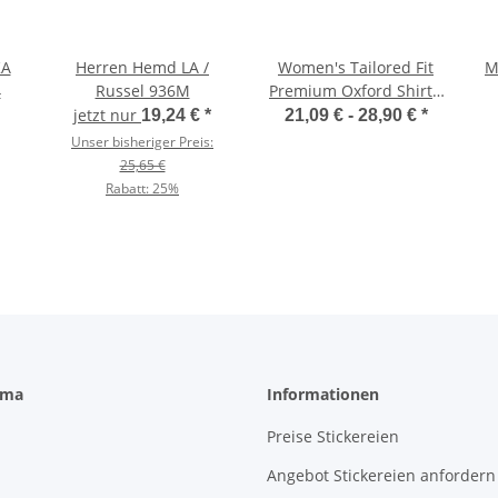
KA
Herren Hemd LA /
Women's Tailored Fit
M
4
Russel 936M
Premium Oxford Shirt /
Kustom Kit KK702
jetzt nur
19,24 €
*
21,09 € -
28,90 €
*
Unser bisheriger Preis:
25,65 €
Rabatt:
25%
rma
Informationen
Preise Stickereien
Angebot Stickereien anfordern