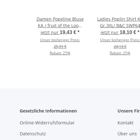
Damen Popeline Bluse
Ladies Poplin Shirt 
KA / fruit of the Loom
Gr.3XL/ B&C SWP6
65-014-0
jetzt nur
jetzt nur
19,43 €
*
18,10 €
*
Unser bisheriger Preis:
Unser bisheriger Preis:
25,91 €
24,13 €
Rabatt:
25%
Rabatt:
25%
Gesetzliche Informationen
Unsere Fi
Online-Widerrufsformular
Kontakt
Datenschutz
Über uns