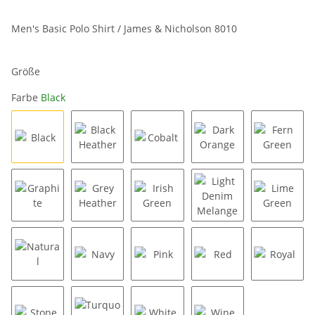
Men's Basic Polo Shirt / James & Nicholson 8010
Größe
Farbe
Black
Black
Black Heather
Cobalt
Dark Orange
Fern Gr
Graphite
Grey Heather
Irish Green
Light Denim Melang
Lime Gr
Natural
Navy
Pink
Red
Royal