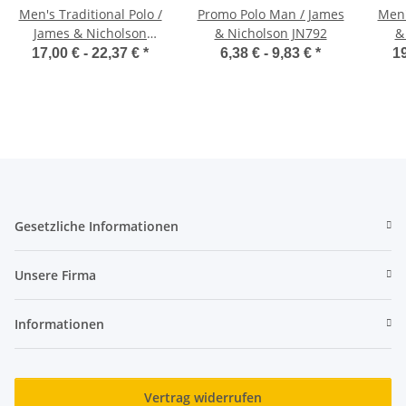
Men's Traditional Polo /
Promo Polo Man / James
Men'
James & Nicholson
& Nicholson JN792
&
JN716
17,00 € -
22,37 €
*
6,38 € -
9,83 €
*
19
Gesetzliche Informationen
Unsere Firma
Informationen
Vertrag widerrufen