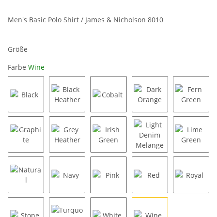
Men's Basic Polo Shirt / James & Nicholson 8010
Größe
Farbe
Wine
Black
Black Heather
Cobalt
Dark Orange
Fern Gr
Graphite
Grey Heather
Irish Green
Light Denim Melang
Lime Gr
Natural
Navy
Pink
Red
Royal