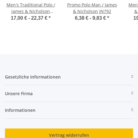
Men's Traditional Polo /
Promo Polo Man / James
Men'
James & Nicholson
& Nicholson JN792
&
JN716
17,00 € -
22,37 €
*
6,38 € -
9,83 €
*
19
Gesetzliche Informationen
Unsere Firma
Informationen
Vertrag widerrufen