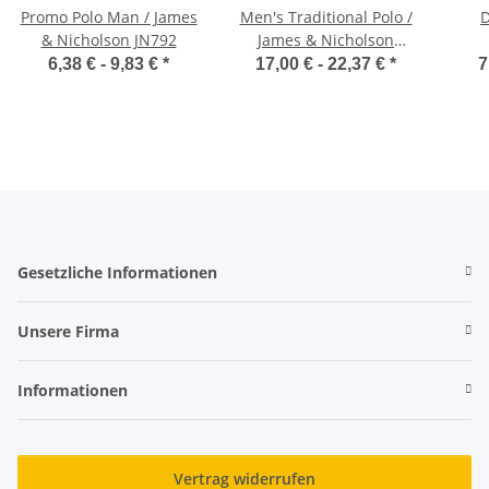
Promo Polo Man / James
Men's Traditional Polo /
& Nicholson JN792
James & Nicholson
JN716
6,38 € -
9,83 €
*
17,00 € -
22,37 €
*
7
Gesetzliche Informationen
Unsere Firma
Informationen
Vertrag widerrufen