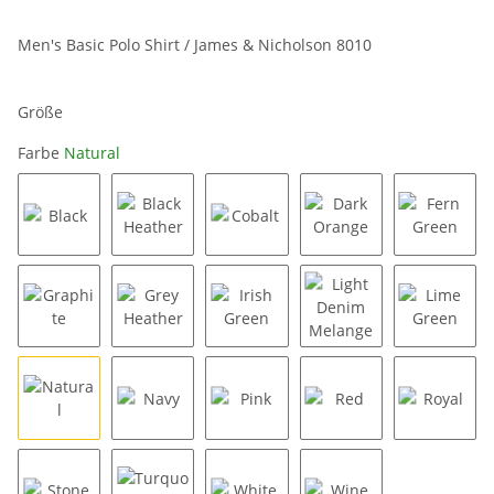
Men's Basic Polo Shirt / James & Nicholson 8010
Größe
Farbe
Natural
Black
Black Heather
Cobalt
Dark Orange
Fern Gr
Graphite
Grey Heather
Irish Green
Light Denim Melang
Lime Gr
Natural
Navy
Pink
Red
Royal