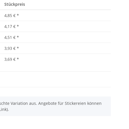
Stückpreis
4,85 €
*
4,17 €
*
4,51 €
*
3,93 €
*
3,69 €
*
chte Variation aus. Angebote für Stickereien können
ink).