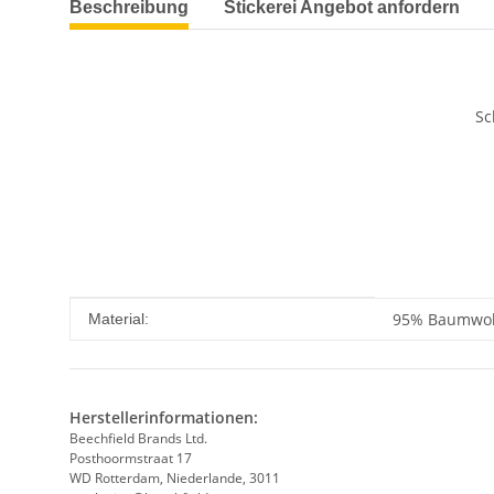
Beschreibung
Stickerei Angebot anfordern
Sc
Produkteigenschaft
Wert
95% Baumwoll
Material:
Herstellerinformationen:
Beechfield Brands Ltd.
Posthoormstraat 17
WD Rotterdam, Niederlande, 3011