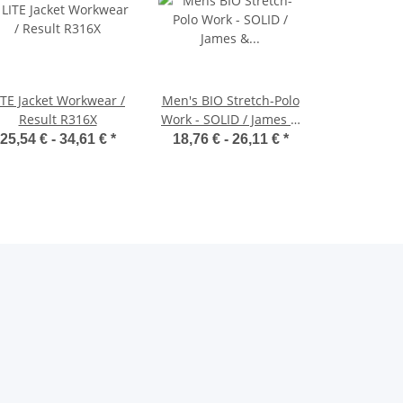
ITE Jacket Workwear /
Men's BIO Stretch-Polo
Result R316X
Work - SOLID / James &
Nicholson JN1806
25,54 € -
34,61 €
*
18,76 € -
26,11 €
*