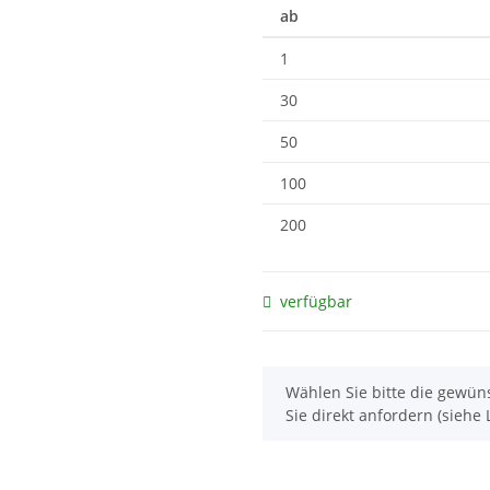
ab
1
30
50
100
200
verfügbar
x
Wählen Sie bitte die gewüns
Sie direkt anfordern (siehe L