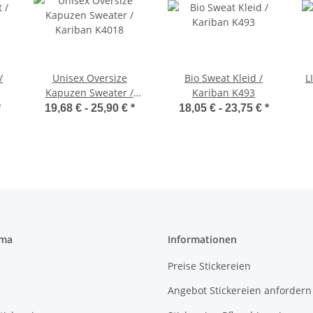
/
Unisex Oversize
Bio Sweat Kleid /
L
Kapuzen Sweater /
Kariban K493
Kariban K4018
*
19,68 € -
25,90 €
*
18,05 € -
23,75 €
*
rma
Informationen
Preise Stickereien
Angebot Stickereien anfordern