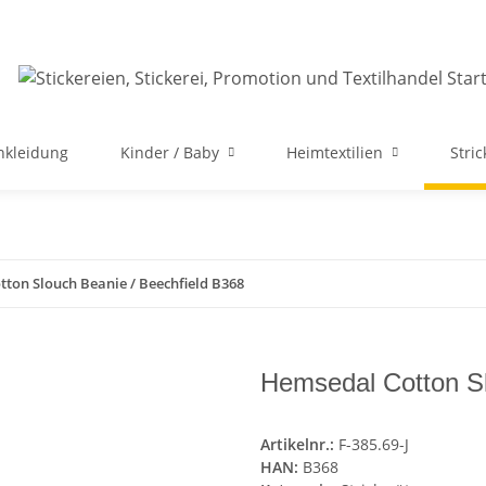
nkleidung
Kinder / Baby
Heimtextilien
Stri
ton Slouch Beanie / Beechfield B368
Hemsedal Cotton Sl
Artikelnr.:
F-385.69-J
HAN:
B368