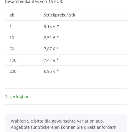
Gesamteinkaufes von 15 EUR.
ab
Stückpreis / Stk.
1
9,15 €
*
10
8,51 €
*
50
7,87 €
*
100
7,41 €
*
200
6,95 €
*
verfügbar
x
Wählen Sie bitte die gewünschte Variation aus.
Angebote für Stickereien können Sie direkt anfordern