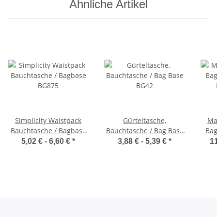
Ähnliche Artikel
Simplicity Waistpack
Gürteltasche,
Ma
Bauchtasche / Bagbase
Bauchtasche / Bag Base
Bag
BG875
BG42
5,02 € -
6,60 €
*
3,88 € -
5,39 €
*
11