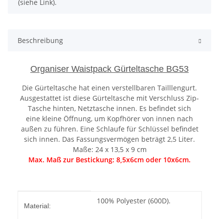
(siehe Link).
Beschreibung
Organiser Waistpack Gürteltasche BG53
Die Gürteltasche hat einen verstellbaren Tailllengurt.
Ausgestattet ist diese Gürteltasche mit Verschluss Zip-
Tasche hinten, Netztasche innen. Es befindet sich
eine kleine Öffnung, um Kopfhörer von innen nach
außen zu führen. Eine Schlaufe für Schlüssel befindet
sich innen. Das Fassungsvermögen beträgt 2,5 Liter.
Maße: 24 x 13,5 x 9 cm
Max. Maß zur Bestickung: 8,5x6cm oder 10x6cm.
Produkteigenschaft
Wert
100% Polyester (600D).
Material: