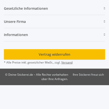
Gesetzliche Informationen
Unsere Firma
Informationen
Vertrag widerrufen
* Alle Preise inkl. gesetzlicher MwSt., zzgl.
Versand
© Deine-Stickerei.de – Alle Rechte vorbehalten
Ihre Stickerei freut sich
über Ihre Anfragen.