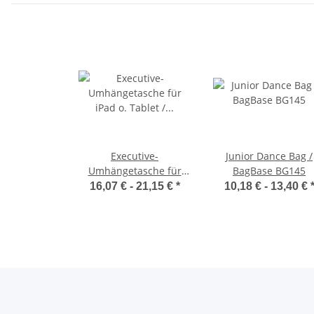
Executive-
Junior Dance Bag /
Umhängetasche für
BagBase BG145
iPad o. Tablet / Quadra
16,07 € -
21,15 €
*
10,18 € -
13,40 €
QD264