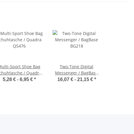
Multi-Sport Shoe Bag
Two-Tone Digital
chuhtasche / Quadra
Messenger / BagBase
QS476
BG218
5,28 € -
6,95 €
*
16,07 € -
21,15 €
*