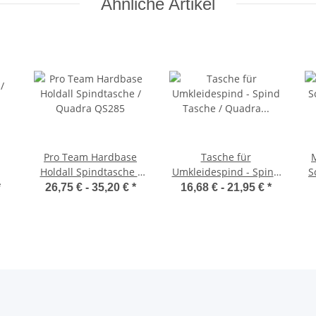
Ähnliche Artikel
Pro Team Hardbase
Tasche für
Holdall Spindtasche /
Umkleidespind - Spind
S
Quadra QS285
Tasche / Quadra
*
26,75 € -
35,20 €
*
16,68 € -
21,95 €
*
Quadra QS77