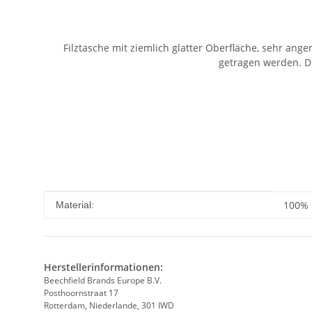
Filztasche mit ziemlich glatter Oberfläche, sehr ang
getragen werden. D
Produkteigenschaft
Wert
100% P
Material:
Herstellerinformationen:
Beechfield Brands Europe B.V.
Posthoornstraat 17
Rotterdam, Niederlande, 301 IWD