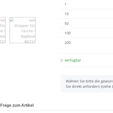
1
10
50
100
200
verfügbar
x
Wählen Sie bitte die gewüns
Sie direkt anfordern (siehe L
Frage zum Artikel