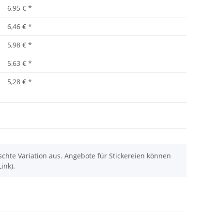
6,95 €
*
6,46 €
*
5,98 €
*
5,63 €
*
5,28 €
*
chte Variation aus. Angebote für Stickereien können
ink).