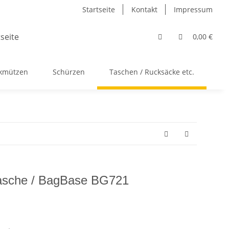
Startseite
Kontakt
Impressum
0,00 €
ckmützen
Schürzen
Taschen / Rucksäcke etc.
Ac
Tasche / BagBase BG721