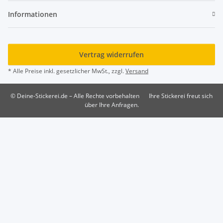
Informationen
Vertrag widerrufen
* Alle Preise inkl. gesetzlicher MwSt., zzgl.
Versand
© Deine-Stickerei.de – Alle Rechte vorbehalten
Ihre Stickerei freut sich
über Ihre Anfragen.