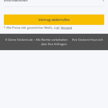
Informationen
Vertrag widerrufen
* Alle Preise inkl. gesetzlicher MwSt., zzgl.
Versand
© Deine-Stickerei.de – Alle Rechte vorbehalten
Ihre Stickerei freut sich
über Ihre Anfragen.