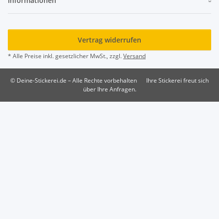
Informationen
Vertrag widerrufen
* Alle Preise inkl. gesetzlicher MwSt., zzgl.
Versand
© Deine-Stickerei.de – Alle Rechte vorbehalten
Ihre Stickerei freut sich
über Ihre Anfragen.