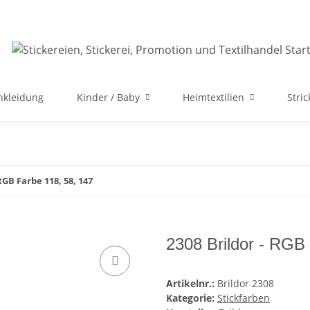
nkleidung
Kinder / Baby
Heimtextilien
Stri
RGB Farbe 118, 58, 147
2308 Brildor - RGB
Artikelnr.:
Brildor 2308
Kategorie:
Stickfarben