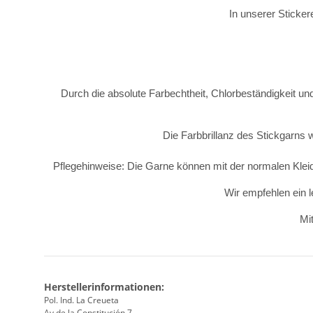
In unserer Sticker
Durch die absolute Farbechtheit, Chlorbeständigkeit und
Die Farbbrillanz des Stickgarns 
Pflegehinweise: Die Garne können mit der normalen Kle
Wir empfehlen ein l
Mit
Herstellerinformationen:
Pol. Ind. La Creueta
Av de la Constitución 7