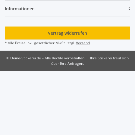
Informationen
Vertrag widerrufen
* Alle Preise inkl. gesetzlicher MwSt., zzgl.
Versand
© Deine-Stickerei.de – Alle Rechte vorbehalten
Ihre Stickerei freut sich
über Ihre Anfragen.