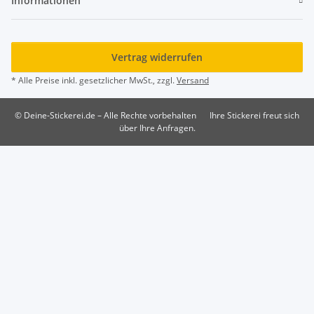
Informationen
Vertrag widerrufen
* Alle Preise inkl. gesetzlicher MwSt., zzgl.
Versand
© Deine-Stickerei.de – Alle Rechte vorbehalten
Ihre Stickerei freut sich
über Ihre Anfragen.