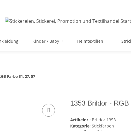
nkleidung
Kinder / Baby
Heimtextilien
Stri
RGB Farbe 31, 27, 57
1353 Brildor - RGB 
Artikelnr.:
Brildor 1353
Kategorie:
Stickfarben