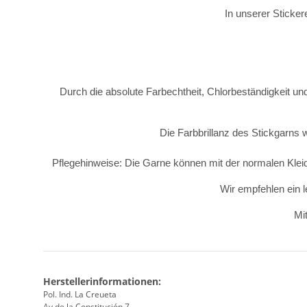
In unserer Sticker
Durch die absolute Farbechtheit, Chlorbeständigkeit und
Die Farbbrillanz des Stickgarns 
Pflegehinweise: Die Garne können mit der normalen Kle
Wir empfehlen ein l
Mit
Herstellerinformationen:
Pol. Ind. La Creueta
Av de la Constitución 7