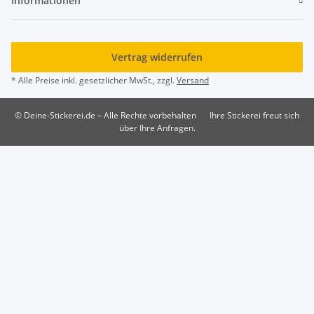
Informationen
Vertrag widerrufen
* Alle Preise inkl. gesetzlicher MwSt., zzgl.
Versand
© Deine-Stickerei.de – Alle Rechte vorbehalten
Ihre Stickerei freut sich
über Ihre Anfragen.