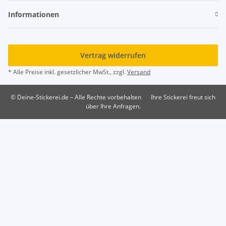
Informationen
Vertrag widerrufen
* Alle Preise inkl. gesetzlicher MwSt., zzgl.
Versand
© Deine-Stickerei.de – Alle Rechte vorbehalten
Ihre Stickerei freut sich
über Ihre Anfragen.