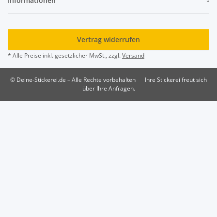
Informationen
Vertrag widerrufen
* Alle Preise inkl. gesetzlicher MwSt., zzgl.
Versand
© Deine-Stickerei.de – Alle Rechte vorbehalten
Ihre Stickerei freut sich
über Ihre Anfragen.