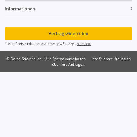
Informationen
Vertrag widerrufen
* Alle Preise inkl. gesetzlicher MwSt., zzgl.
Versand
© Deine-Stickerei.de – Alle Rechte vorbehalten
Ihre Stickerei freut sich
über Ihre Anfragen.